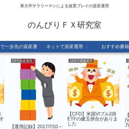
東大卒サラリーマンによる放置プレイの資産運用
のんびりＦＸ研究室
Dで一歩先の資産運
ネットで資産運用
おすすめ書籍
用
FXで資産運用
CFDで資産運用
倍
【CFD】米国VIブル2倍
【
りす
ETFの建玉併合がありま
(
した
【運用記録】2017/7/10～