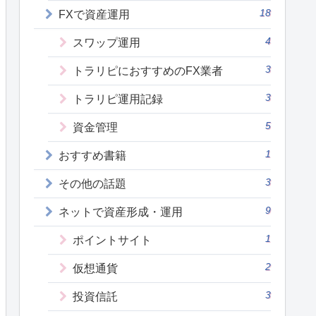
18
FXで資産運用
4
スワップ運用
3
トラリピにおすすめのFX業者
3
トラリピ運用記録
5
資金管理
1
おすすめ書籍
3
その他の話題
9
ネットで資産形成・運用
1
ポイントサイト
2
仮想通貨
3
投資信託