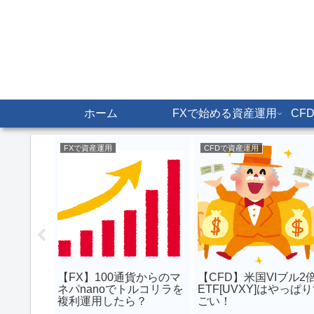
ホーム
FXで始める資産運用
CF
FXで資産運用
CFDで資産運用
ピ業者はど
【FX】100通貨からのマ
【CFD】米国VIブル2
ネパnanoでトルコリラを
ETF[UVXY]はやっぱ
複利運用したら？
ごい！