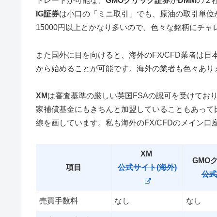
トレードが可能な、
GMOクリック証券
か
DMM
の２
IG証券
は小口の「ミニ取引」でも、原油の取引単位
15000円以上とかなり多いので、色々な銘柄にチ
また国外に目を向けると、海外のFX/CFD業者は日
から始めることが可能です。海外の業者も色々あり
XM
は審査基準の厳しい英国FSAの認可を受けてお
家補償基金にもきちんと加盟していることもあって
線を画しています。私も海外のFX/CFDのメイン
XM
GMO
項目
公式サイト(海外)
公式
売買手数料
なし
なし