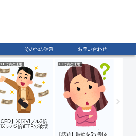
その他の話題
お問い合わせ
CFDで資産運用
FXで資産運用
CFDで資
【CFD】
油の価格
日(月)
CFD】米国VIブル2倍
VIXレバ2倍)ETFの破壊
力
【話題】時給を5で割る