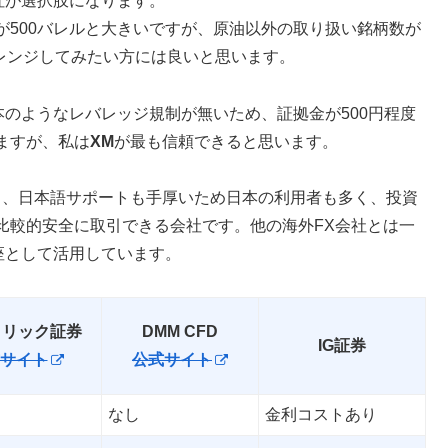
社が選択肢になります。
が500バレルと大きいですが、原油以外の取り扱い銘柄数が
ャレンジしてみたい方には良いと思います。
本のようなレバレッジ規制が無いため、証拠金が500円程度
ますが、私は
XM
が最も信頼できると思います。
り、日本語サポートも手厚いため日本の利用者も多く、投資
比較的安全に取引できる会社です。他の海外FX会社とは一
口座として活用しています。
クリック証券
DMM CFD
IG証券
サイト
公式サイト
なし
金利コストあり