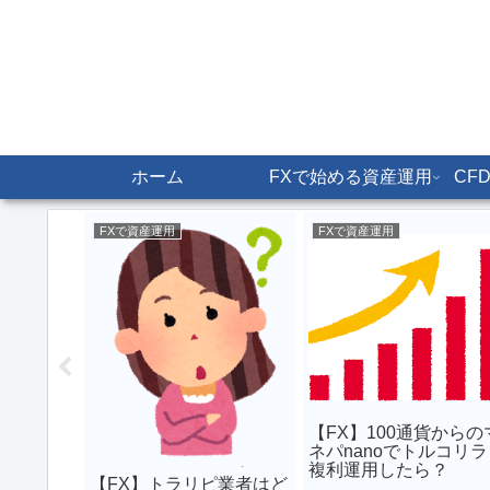
ホーム
FXで始める資産運用
CF
FXで資産運用
FXで資産運用
のイギリス
00は
当がありまし
【FX】100通貨からの
ネパnanoでトルコリラ
複利運用したら？
【FX】トラリピ業者はど