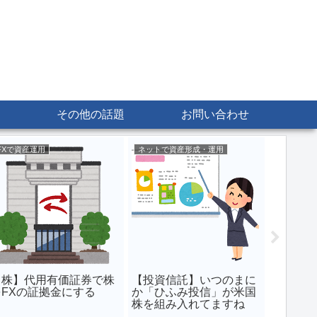
その他の話題
お問い合わせ
FXで資産運用
ネットで資産形成・運用
FXで資産
【運用記録
6/23
【株】代用有価証券で株
【投資信託】いつのまに
をFXの証拠金にする
か「ひふみ投信」が米国
株を組み入れてますね