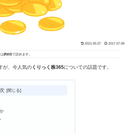
2021.05.07
2017.07.08
事は
約8分
で読めます。
すが、今人気の
くりっく株365
についての話題です。
次
か
か