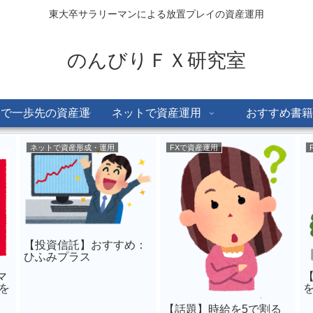
東大卒サラリーマンによる放置プレイの資産運用
のんびりＦＸ研究室
Dで一歩先の資産運
ネットで資産運用
おすすめ書籍
用
ネットで資産形成・運用
FXで資産運用
【投資信託】おすすめ：
ひふみプラス
マ
を
【話題】時給を5で割る