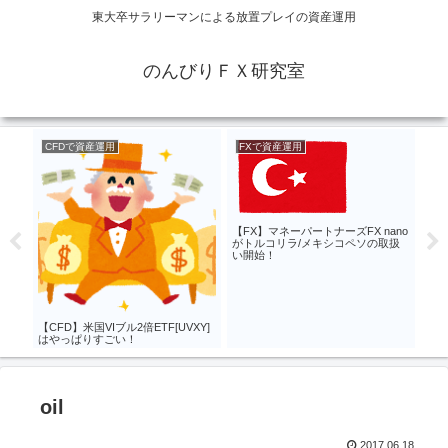
東大卒サラリーマンによる放置プレイの資産運用
のんびりＦＸ研究室
CFDで資産運用
FXで資産運用
F
noで
【F
続予
【FX】マネーパートナーズFX nano
がトルコリラ/メキシコペソの取扱
い開始！
【CFD】米国VIブル2倍ETF[UVXY]
はやっぱりすごい！
oil
2017.06.18