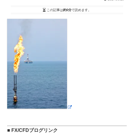
この記事は
約0分
で読めます。
■ FX/CFDブログリンク