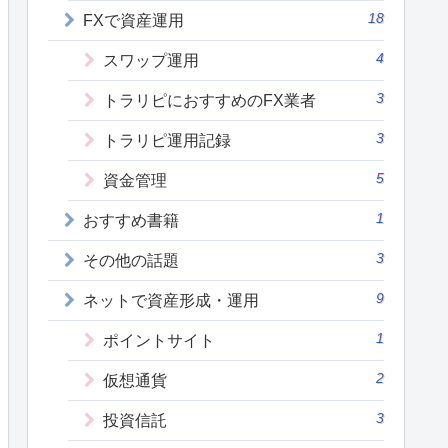
18
FXで資産運用
4
スワップ運用
3
トラリピにおすすめのFX業者
3
トラリピ運用記録
5
資金管理
1
おすすめ書籍
3
その他の話題
9
ネットで資産形成・運用
1
ポイントサイト
2
仮想通貨
3
投資信託