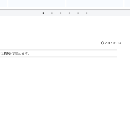
2017.08.13
事は
約0分
で読めます。