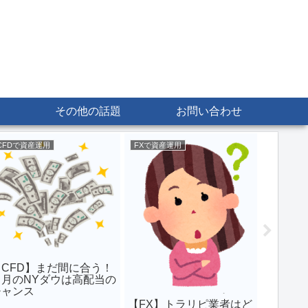
その他の話題
お問い合わせ
CFDで資産運用
FXで資産運用
ネットで
【投資
か「ひ
株を組
【CFD】まだ間に合う！
８月のNYダウは高配当の
チャンス
【FX】トラリピ業者はど