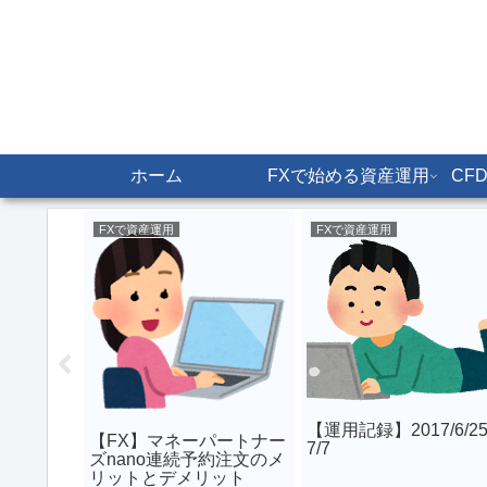
ホーム
FXで始める資産運用
CF
FXで資産運用
FXで資産運用
パートナー
ルコリラ/
取扱い開
【運用記録】2017/6/2
【FX】マネーパートナー
7/7
ズnano連続予約注文のメ
リットとデメリット