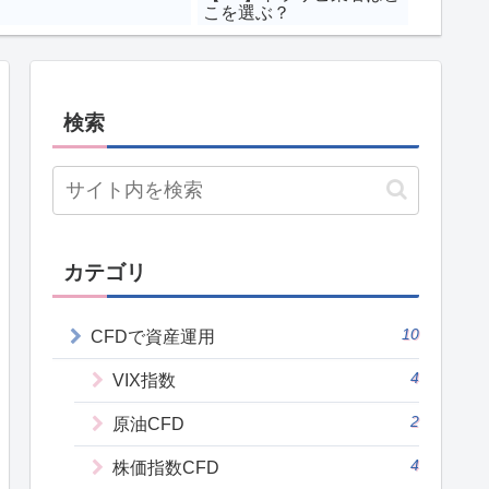
こを選ぶ？
検索
カテゴリ
10
CFDで資産運用
4
VIX指数
2
原油CFD
4
株価指数CFD