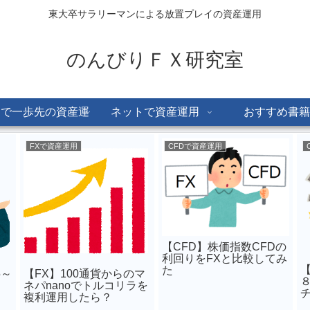
東大卒サラリーマンによる放置プレイの資産運用
のんびりＦＸ研究室
Dで一歩先の資産運
ネットで資産運用
おすすめ書籍
用
FXで資産運用
CFDで資産運用
【CFD】株価指数CFDの
利回りをFXと比較してみ
た
5～
【FX】100通貨からのマ
ネパnanoでトルコリラを
複利運用したら？