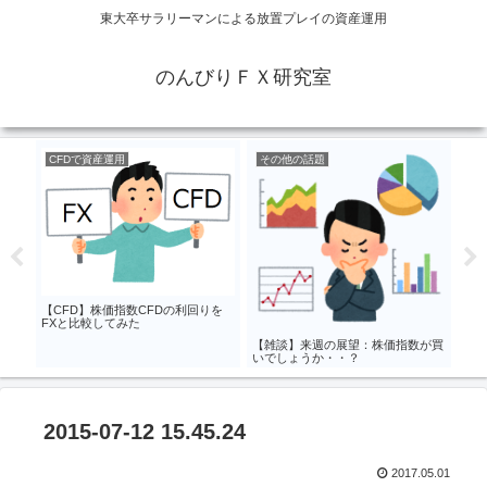
東大卒サラリーマンによる放置プレイの資産運用
のんびりＦＸ研究室
CFDで資産運用
その他の話題
F
の証
【C
くり
【CFD】株価指数CFDの利回りを
FXと比較してみた
【雑談】来週の展望：株価指数が買
いでしょうか・・？
2015-07-12 15.45.24
2017.05.01