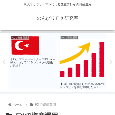
東大卒サラリーマンによる放置プレイの資産運用
のんびりＦＸ研究室
FXで資産運用
FXで資産運用
F
o連
【F
ット
ぶ？
【FX】マネーパートナーズFX nano
がトルコリラ/メキシコペソの取扱
い開始！
【FX】100通貨からのマネパnanoで
トルコリラを複利運用したら？
ホーム
FXで資産運用