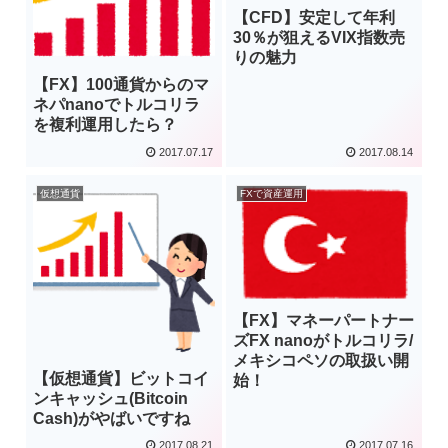
【CFD】安定して年利
30％が狙えるVIX指数売
りの魅力
【FX】100通貨からのマ
ネパnanoでトルコリラ
を複利運用したら？
2017.07.17
2017.08.14
仮想通貨
FXで資産運用
【FX】マネーパートナー
ズFX nanoがトルコリラ/
メキシコペソの取扱い開
【仮想通貨】ビットコイ
始！
ンキャッシュ(Bitcoin
Cash)がやばいですね
2017.08.21
2017.07.16