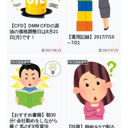
【CFD】DMM CFDの原
油の価格調整日は8月21
【運用記録】2017/7/10
日(月)です！
～7/21
2017.08.13
2017.07.23
FXで資産運用
FXで資産運用
【おすすめ書籍】朝30
分! 会社勤めをしながら
稼ぐ 私のFX投資法
【話題】時給を5で割る