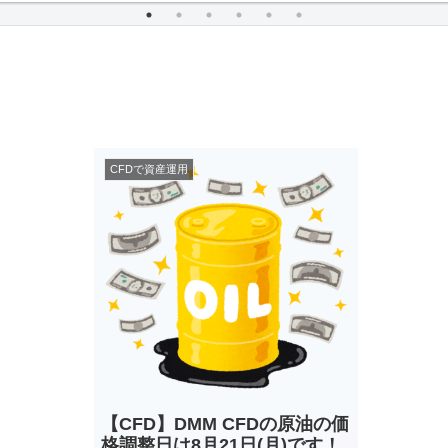
CFDで資産運用
【CFD】DMM CFDの原油の価
格調整日は8月21日(月)です！