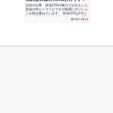
以前の記事、原油CFDの魅力でお伝えした
原油の売りトラリピですが順調にポジショ
ンを積み重ねています。 原油CFDはFXに
比べて下記のような魅力があります。 証
2017.08.13
拠金が小さく、ボラティリティ（価格変
動）が大きいのでトラリピとの相性が良い
米ドルと原油価格は基本的に逆相関の関係
にあり、売りポジションを持つことでFX
での買いトラリピのヘッジにな...