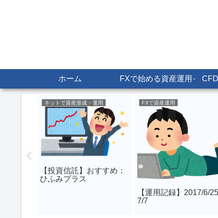
ホーム
FXで始める資産運用
CF
ネットで資産形成・運用
FXで資産運用
運用
宅ローン
すべき
【投資信託】おすすめ：
ひふみプラス
【運用記録】2017/6/2
7/7