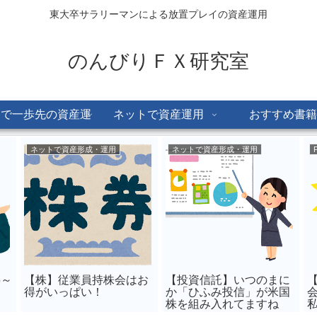
東大卒サラリーマンによる放置プレイの資産運用
のんびりＦＸ研究室
Dで一歩先の資産運
ネットで資産運用
おすすめ書籍
用
ネットで資産形成・運用
ネットで資産形成・運用
5～
【株】従業員持株会はお
【投資信託】いつのまに
【
得がいっぱい！
か「ひふみ投信」が米国
株を組み入れてますね