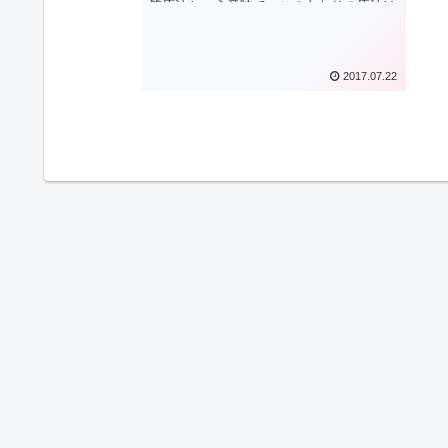
質原油という意味で、このあたりの原油は
硫黄分の含有量が少なく、軽質なのでガソ
リンや軽油が多く採れるといった特徴があ
ります。 原油先物商品にはいくつか種類
がありますが、WTI原油は取引量と市場参
2017.07.22
加者が多いため...