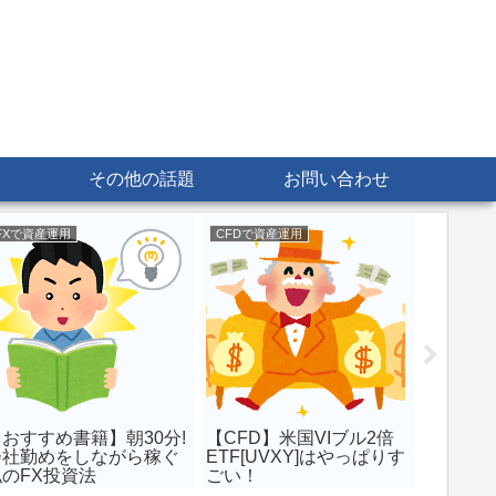
その他の話題
お問い合わせ
FXで資産運用
CFDで資産運用
その他の
【話題
催しま
おすすめ書籍】朝30分!
【CFD】米国VIブル2倍
会社勤めをしながら稼ぐ
ETF[UVXY]はやっぱりす
私のFX投資法
ごい！